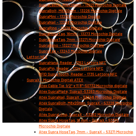
SupraCastle, M10x20mm – 13221 Microchip Digitale
SupraBolt, M8x20mm – 13226 Microchip Digitale
SupraMini – 13272 Microchip Digitali
SupraNail – 13248 Microchip Digitale
SupraRing – 13279 Microchip Digitale
SupraHoseTag, 16mm – 13273 Microchip Digitale
SupraHoseTag, 7mm – 13271 Microchip Digitale
SupraNano – 13227 Microchip Digitale
SupraTag – 13243 Microchip Digitale
Lettori NFC
SupraHana, Reader – 1762 Lettore NFC
SupraPin, Reader – 1724 Lettore NFC
RFID SupraTooth, Reader – 1735 Lettore NFC
SupraX - Microchip Digitali ATEX
Atex Cable Tie. 1/2″ x 11.8″-50732 Microchip digitale
Atex SupraPlate, SupraX-53263 Microchip Digitale
Atex SupraNail, SupraX – 53248 Microchip Digitale
Atex SupraBolt, M8x20mm, SupraX – 53226 Microchip
Digitale
Atex SupraLoop, SupraX – 53282 Microchip Digitale
Atex Supra HoseTag, 16 mm – SupraX – 53273
Microchip Digitale
Atex Supra HoseTag, 7mm – SupraX – 53271 Microchip