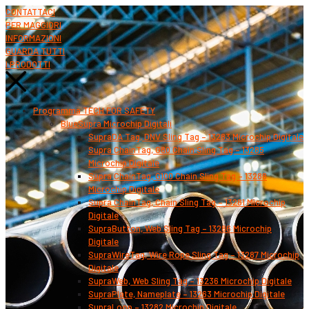
CONTATTACI
PER MAGGIORI
INFORMAZIONI
GUARDA TUTTI
I PRODOTTI
Programma TECH FOR SAFETY
BlueSupra Microchip Digitali
SupraDA Tag, DNV Sling Tag – 13283 Microchip Digitale
Supra ChainTag, G80 Chain Sling Tag – 13285
Microchip Digitale
Supra ChainTag, G100 Chain Sling Tag – 13288
Microchip Digitale
Supra ChainTag, Chain Sling Tag – 13281 Microchip
Digitale
SupraButton, Web Sling Tag – 13286 Microchip
Digitale
SupraWireTag, Wire Rope Sling Tag – 13287 Microchip
Digitale
SupraWeb, Web Sling Tag – 13236 Microchip Digitale
SupraPlate, Nameplate – 13263 Microchip Digitale
SupraLoop – 13282 Microchip Digitale