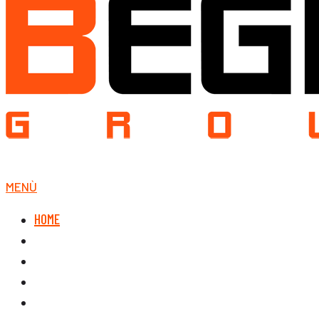
MENÙ
HOME
CHI SIAMO
Da 70 anni al fianco delle industrie con prodot
PRODOTTI
Da 70 anni al fianco delle industrie con prodo
APPLICAZIONI
Soluzioni mirate per ottimizzare le attivi
DOWNLOAD
La sezione presenta la lista delle domande f