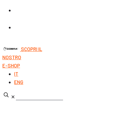
interesse di Begni Group.
FAQ
La sezione presenta la lista delle domande frequent
interesse di Begni Group.
CONTATTI
La sezione presenta la lista delle domande fr
interesse di Begni Group.
SCOPRI IL
NOSTRO
E-SHOP
IT
ENG
✕