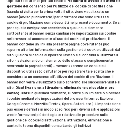
(opt out) dell’utente per tali finalità.
Modalità di avviso all’utente e
gestione del consenso per l’utilizzo dei cookie di profilazione
Quando si visita per la prima volta il sito, viene visualizzato un
banner (avviso pubblicitario) per informare che sono utilizzati
cookie di profilazione come descritti nel presente documento. Se si
prosegue la navigazione accedendo a qualunque elemento
sottostante al banner senza cambiare le impostazioni sui cookie
nel browser, si acconsente all’uso dei cookie di profilazione. Il
banner contiene un link alla presente pagina dove l’utente può
reperire ulteriori informazioni sulla gestione dei cookie utilizzati dal
sito. Qualora si decida di ignorare l’avviso e si continui a utilizzare il
sito – selezionando un elemento dello stesso o semplicemente
scorrendo la pagina (scroll) – memorizzeremo un cookie sul
dispositivo utilizzato dall’utente per registrare tale scelta che è
considerata un consenso all’utilizzo dei cookie di profilazione. Il
banner non verrà visualizzato sullo schermo alle successive visite al
sito.
Disattivazione, attivazione, eliminazione dei cookie e loro
conseguenze
In qualsiasi momento, l’utente può limitare o bloccare
i cookie mediante le impostazioni del browser (Internet Explorer,
Google Chrome, Mozzilla Firefox, Opera, Safari, etc.). L’impostazione
può essere definita in modo specifico per i diversi siti e applicazioni
web.Informazioni più dettagliate relative alle procedure sulla
gestione dei cookie (disattivazione, attivazione, eliminazione e
controllo) sono disponibili consultando gli indirizzi