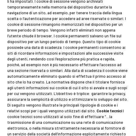
li ha impostati. I cookie di sessione vengono archiviati
temporaneamente nella memoria del dispositivo durante la
navigazione di un sito, ad esempio, per tenere traccia della lingua
scelta o l’autenticazione per accedere ad aree riservate o similari. I
cookie di sessione rimangono memorizzati nel dispositivo per un
breve periodo di tempo. Vengono infatti eliminati non appena
l’utente chiude il browser. I cookie permanenti salvano un file sul
dispositivo per un lungo periodo di tempo. Questo tipo di cookie
possiede una data di scadenza. I cookie permanenti consentono ai
siti di ricordare informazioni e impostazioni alle successive visite
degli utenti, rendendo così l’esplorazione più pratica e rapida,
poiché, ad esempio non è più necessario effettuare l’accesso ad
una sezione riservata o similari. Alla data di scadenza il cookie viene
automaticamente eliminato quando si effettua il primo accesso al
sito che lo ha creato. La normativa dispone che il titolare fornisca
agli utenti informazioni sui cookie di cui il sito si avvale e sugli scopi
per cui vengono utilizzati. L’obiettivo è triplice: garantire la privacy,
assicurare la semplicità di utilizzo e ottimizzare lo sviluppo del sito.
Di seguito vengono illustrate le principali tipologie di cookie e i
relativi scopi per i quali vengono utilizzati dal sito.
Cookie tecnici
I
cookie tecnici sono utilizzati al solo fine di effettuare “…la
trasmissione di una comunicazione su una rete di comunicazione
elettronica, o nella misura strettamente necessaria al fornitore di
un servizio della società dell’informazione esplicitamente richiesto