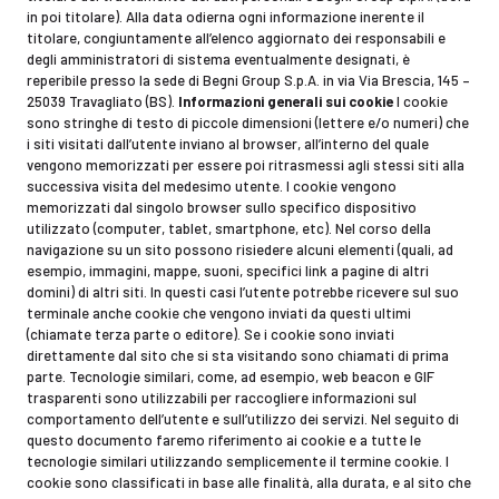
in poi titolare). Alla data odierna ogni informazione inerente il
titolare, congiuntamente all’elenco aggiornato dei responsabili e
degli amministratori di sistema eventualmente designati, è
reperibile presso la sede di Begni Group S.p.A. in via Via Brescia, 145 –
25039 Travagliato (BS).
Informazioni generali sui cookie
I cookie
sono stringhe di testo di piccole dimensioni (lettere e/o numeri) che
i siti visitati dall’utente inviano al browser, all’interno del quale
vengono memorizzati per essere poi ritrasmessi agli stessi siti alla
successiva visita del medesimo utente. I cookie vengono
memorizzati dal singolo browser sullo specifico dispositivo
utilizzato (computer, tablet, smartphone, etc). Nel corso della
navigazione su un sito possono risiedere alcuni elementi (quali, ad
esempio, immagini, mappe, suoni, specifici link a pagine di altri
domini) di altri siti. In questi casi l’utente potrebbe ricevere sul suo
terminale anche cookie che vengono inviati da questi ultimi
(chiamate terza parte o editore). Se i cookie sono inviati
direttamente dal sito che si sta visitando sono chiamati di prima
parte. Tecnologie similari, come, ad esempio, web beacon e GIF
trasparenti sono utilizzabili per raccogliere informazioni sul
comportamento dell’utente e sull’utilizzo dei servizi. Nel seguito di
questo documento faremo riferimento ai cookie e a tutte le
tecnologie similari utilizzando semplicemente il termine cookie. I
cookie sono classificati in base alle finalità, alla durata, e al sito che