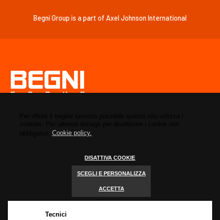
Begni Group is a part of Axel Johnson International
BEGNI GROUP S.p.A.
via Brescia, 145
Per offrirti il miglior servizio possibile questo sito utilizza i
cookies. Per ulteriori dettagli per disattivare i cookie non
25039 Travagliato
obbligatori
Cookie policy.
(Brescia) - Italia
T. +39.030.6865044
DISATTIVA COOKIE
info@begnigroup.it
SCEGLI E PERSONALIZZA
C.F./P. IVA 03428660173
Capitale sociale €100.000 i.v.
ACCETTA
Iscrizione REA BS 396043
Tecnici