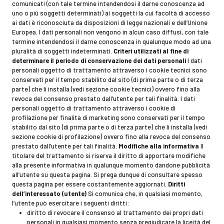
comunicati (con tale termine intendendosi il darne conoscenza ad
uno o più soggetti determinati) ai soggetti la cui facoltà di accesso
ai dati è riconosciuta da disposizioni di legge nazionali e dell’Unione
Europea. I dati personali non vengono in alcun caso diffusi, con tale
termine intendendosi il darne conoscenza in qualunque modo ad una
pluralità di soggetti indeterminati.
Criteri utilizzati al fine di
determinare il periodo di conservazione dei dati personali
I dati
personali oggetto di trattamento attraverso i cookie tecnici sono
conservati per il tempo stabilito dal sito (di prima parte o di terza
parte) che li installa (vedi sezione cookie tecnici) ovvero fino alla
revoca del consenso prestato dall’utente per tali finalità. I dati
personali oggetto di trattamento attraverso i cookie di
profilazione per finalità di marketing sono conservati per il tempo
stabilito dal sito (di prima parte o di terza parte) che li installa (vedi
sezione cookie di profilazione) ovvero fino alla revoca del consenso
prestato dall’utente per tali finalità.
Modifiche alla informativa
Il
titolare del trattamento si riserva il diritto di apportare modifiche
alla presente informativa in qualunque momento dandone pubblicità
all’utente su questa pagina. Si prega dunque di consultare spesso
questa pagina per essere costantemente aggiornati.
Diritti
dell’interessato (utente)
Si comunica che, in qualsiasi momento,
l’utente può esercitare i seguenti diritti:
diritto di revocare il consenso al trattamento dei propri dati
personali in qualsiasi momento senza pregiudicare la liceità del