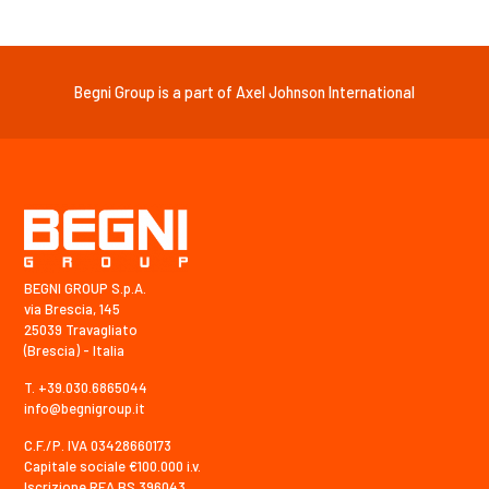
Begni Group is a part of Axel Johnson International
BEGNI GROUP S.p.A.
via Brescia, 145
25039 Travagliato
(Brescia) - Italia
T. +39.030.6865044
info@begnigroup.it
C.F./P. IVA 03428660173
Capitale sociale €100.000 i.v.
Iscrizione REA BS 396043