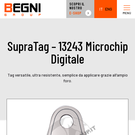
SCOPRI IL
NOSTRO
IT
ENG
E-SHOP
MENÙ
SupraTag – 13243 Microchip
Digitale
Tag versatile, ultra resistente, semplice da applicare grazie all’ampio
foro.