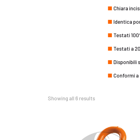
■
Chiara incis
■
Identica por
■
Testati 100
■
Testati a 20.
■
Disponibili 
■
Conformi a
Showing all 6 results