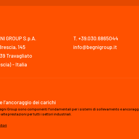
NI GROUP S.p.A.
T. +39.030.6865044
Brescia, 145
info@begnigroup.it
39 Travagliato
scia) - Italia
e l’ancoraggio dei carichi
a Begni Group sono componenti fondamentali per i sistemi di sollevamento e ancoraggio d
te prestazioni per tutti i settori industriali.
itori