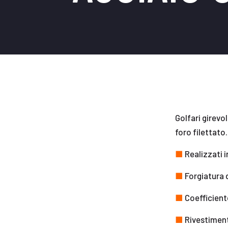
Golfari girevol
foro filettato.
■
Realizzati i
■
Forgiatura 
■
Coefficiente
■
Rivestimento