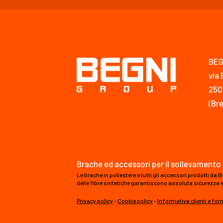
BEG
via 
250
(Bre
Brache ed accessori per il sollevamento 
Le brache in poliestere e tutti gli accessori prodotti d
delle fibre sintetiche garantiscono assoluta sicurezza e al
Privacy policy
-
Cookie policy
-
Informativa clienti e forn