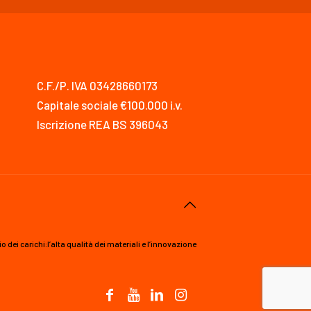
C.F./P. IVA 03428660173
Capitale sociale €100.000 i.v.
Iscrizione REA BS 396043
ei carichi:l’alta qualità dei materiali e l’innovazione