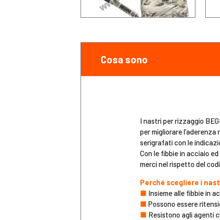
Cosa sono
I nastri per rizzaggio BEG
per migliorare l’aderenza
serigrafati con le indicaz
Con le fibbie in acciaio ed
merci nel rispetto del co
Perché scegliere i nast
■
Insieme alle fibbie in a
■
Possono essere ritensio
■
Resistono agli agenti ch