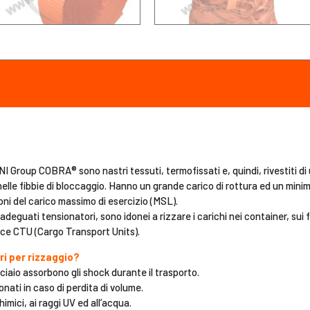
NI Group COBRA® sono nastri tessuti, termofissati e, quindi, rivestiti di
 nelle fibbie di bloccaggio. Hanno un grande carico di rottura ed un min
ioni del carico massimo di esercizio (MSL).
 adeguati tensionatori, sono idonei a rizzare i carichi nei container, sui f
dice CTU (Cargo Transport Units).
ri per rizzaggio?
cciaio assorbono gli shock durante il trasporto.
nati in caso di perdita di volume.
imici, ai raggi UV ed all’acqua.