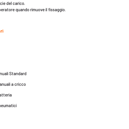
cie del carico.
peratore quando rimuove il fissaggio.
ri
nuali Standard
nuali a cricco
atteria
neumatici