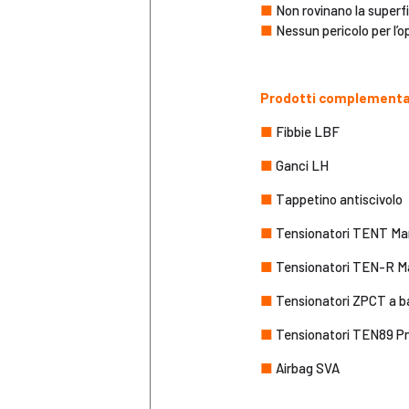
■
Non rovinano la superfi
■
Nessun pericolo per l’o
Prodotti complementa
■
Fibbie LBF
■
Ganci LH
■
Tappetino antiscivolo
■
Tensionatori TENT Ma
■
Tensionatori TEN-R Ma
■
Tensionatori ZPCT a b
■
Tensionatori TEN89 P
■
Airbag SVA