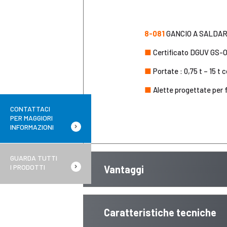
8-081
GANCIO A SALDAR
■
Certificato DGUV GS-O
■
Portate : 0,75 t – 15 t 
■
Alette progettate per fa
CONTATTACI
PER MAGGIORI
INFORMAZIONI
GUARDA TUTTI
I PRODOTTI
Vantaggi
Caratteristiche tecniche