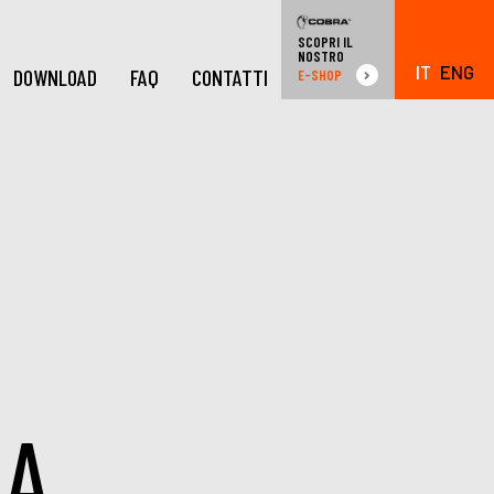
SCOPRI IL
NOSTRO
IT
ENG
DOWNLOAD
FAQ
CONTATTI
E-SHOP
 A