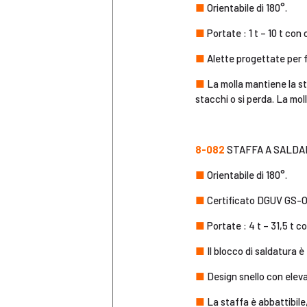
■
Orientabile di 180°.
■
Portate : 1 t – 10 t con
■
Alette progettate per fa
■
La molla mantiene la st
stacchi o si perda. La moll
8-082
STAFFA A SALDAR
■
Orientabile di 180°.
■
Certificato DGUV GS-
■
Portate : 4 t – 31,5 t c
■
Il blocco di saldatura è
■
Design snello con eleva
■
La staffa è abbattibile, 