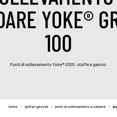
DARE YOKE® G
100
Punti di sollevamento Yoke® G100: staffe e gancio.
home
golfari girevoli
punti di sollevamento a saldare
pu