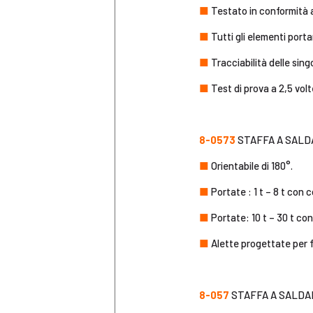
■
Testato in conformità 
■
Tutti gli elementi port
■
Tracciabilità delle singo
■
Test di prova a 2,5 volt
8-0573
STAFFA A SALDA
■
Orientabile di 180°.
■
Portate : 1 t – 8 t con 
■
Portate: 10 t – 30 t con
■
Alette progettate per fa
8-057
STAFFA A SALDAR