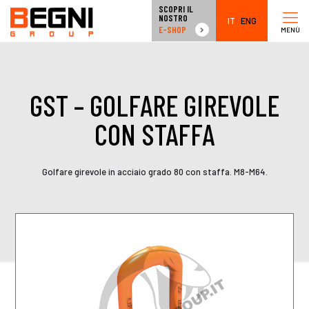
SCOPRI IL
NOSTRO
IT
ENG
E-SHOP
MENÙ
GST – GOLFARE GIREVOLE
CON STAFFA
Golfare girevole in acciaio grado 80 con staffa. M8-M64.