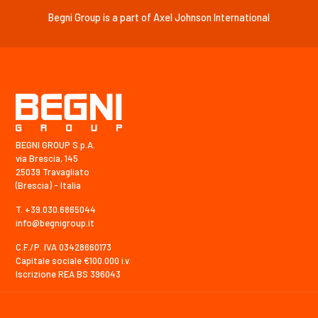
Begni Group is a part of Axel Johnson International
BEGNI GROUP S.p.A.
via Brescia, 145
25039 Travagliato
(Brescia) - Italia
T. +39.030.6865044
info@begnigroup.it
C.F./P. IVA 03428660173
Capitale sociale €100.000 i.v.
Iscrizione REA BS 396043