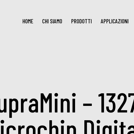
HOME
CHI SIAMO
PRODOTTI
APPLICAZIONI
upraMini – 132
icrochip Digita