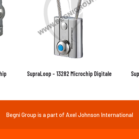
hip
SupraLoop – 13282 Microchip Digitale
Sup
Begni Group is a part of Axel Johnson International