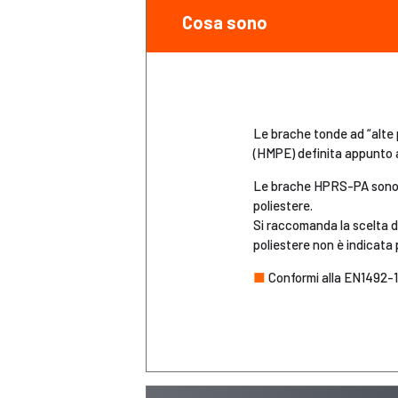
Cosa sono
Le brache tonde ad “alte p
(HMPE) definita appunto ad
Le brache HPRS-PA sono co
poliestere.
Si raccomanda la scelta di
poliestere non è indicata 
■
Conformi alla EN1492-1