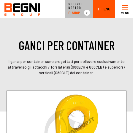
SCOPRI IL
NOSTRO
IT
ENG
E-SHOP
MENÙ
GANCI PER CONTAINER
I ganci per container sono progettati per sollevare esclusivamente
attraverso gli attacchi / fori laterali (G80ECH e G80CLB) e superiori /
verticali (G80CLT) del container.