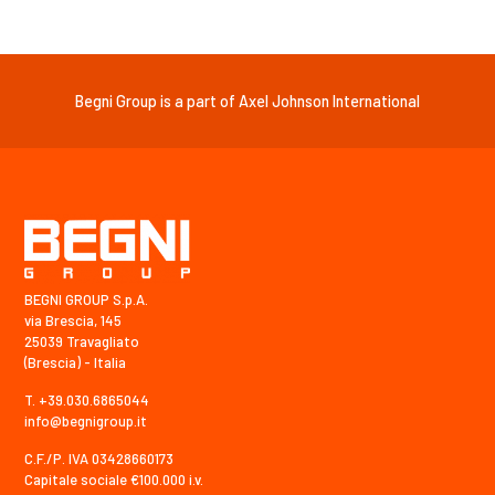
Begni Group is a part of Axel Johnson International
BEGNI GROUP S.p.A.
via Brescia, 145
25039 Travagliato
(Brescia) - Italia
T. +39.030.6865044
info@begnigroup.it
C.F./P. IVA 03428660173
Capitale sociale €100.000 i.v.