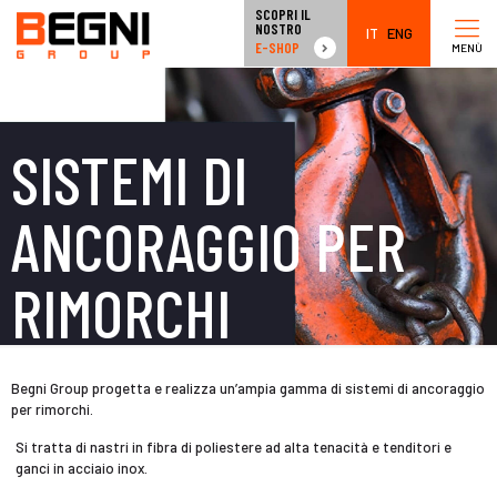
SCOPRI IL
NOSTRO
IT
ENG
E-SHOP
MENÙ
SISTEMI DI
ANCORAGGIO PER
RIMORCHI
Begni Group progetta e realizza un’ampia gamma di sistemi di ancoraggio
per rimorchi.
Si tratta di nastri in fibra di poliestere ad alta tenacità e tenditori e
ganci in acciaio inox.