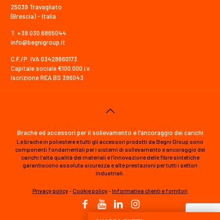
25039 Travagliato
(Brescia) - Italia
T. +39.030.6865044
info@begnigroup.it
C.F./P. IVA 03428660173
Capitale sociale €100.000 i.v.
Iscrizione REA BS 396043
Brache ed accessori per il sollevamento e l’ancoraggio dei carichi
Le brache in poliestere e tutti gli accessori prodotti da Begni Group sono
componenti fondamentali per i sistemi di sollevamento e ancoraggio dei
carichi:l’alta qualità dei materiali e l’innovazione delle fibre sintetiche
garantiscono assoluta sicurezza e alte prestazioni per tutti i settori
industriali.
Privacy policy
-
Cookie policy
-
Informativa clienti e fornitori