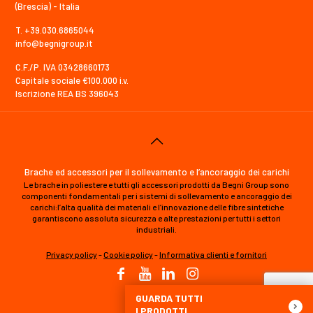
(Brescia) - Italia
T. +39.030.6865044
info@begnigroup.it
C.F./P. IVA 03428660173
Capitale sociale €100.000 i.v.
Iscrizione REA BS 396043
Brache ed accessori per il sollevamento e l’ancoraggio dei carichi
Le brache in poliestere e tutti gli accessori prodotti da Begni Group sono
componenti fondamentali per i sistemi di sollevamento e ancoraggio dei
carichi:l’alta qualità dei materiali e l’innovazione delle fibre sintetiche
garantiscono assoluta sicurezza e alte prestazioni per tutti i settori
industriali.
Privacy policy
-
Cookie policy
-
Informativa clienti e fornitori
GUARDA TUTTI
I PRODOTTI