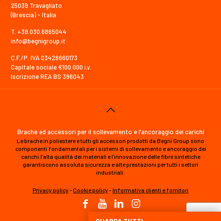
25039 Travagliato
(Brescia) - Italia
T. +39.030.6865044
info@begnigroup.it
C.F./P. IVA 03428660173
Capitale sociale €100.000 i.v.
Iscrizione REA BS 396043
Brache ed accessori per il sollevamento e l’ancoraggio dei carichi
Le brache in poliestere e tutti gli accessori prodotti da Begni Group sono
componenti fondamentali per i sistemi di sollevamento e ancoraggio dei
carichi:l’alta qualità dei materiali e l’innovazione delle fibre sintetiche
garantiscono assoluta sicurezza e alte prestazioni per tutti i settori
industriali.
Privacy policy
-
Cookie policy
-
Informativa clienti e fornitori
GUARDA TUTTI