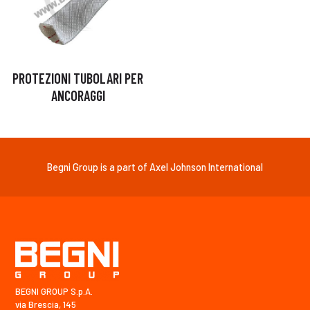
PROTEZIONI TUBOLARI PER
ANCORAGGI
Begni Group is a part of Axel Johnson International
BEGNI GROUP S.p.A.
via Brescia, 145