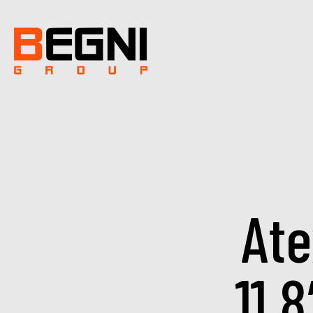
Ate
11.