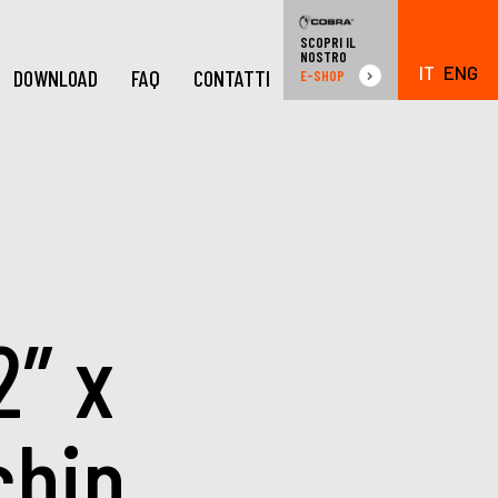
SCOPRI IL
NOSTRO
IT
ENG
DOWNLOAD
FAQ
CONTATTI
E-SHOP
2″ x
chip