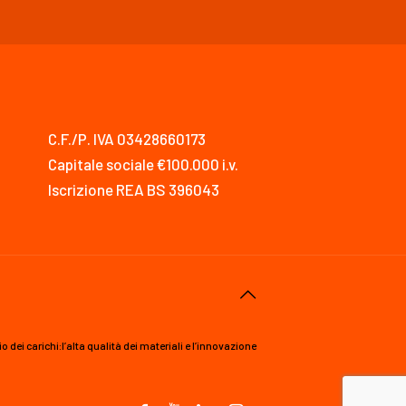
C.F./P. IVA 03428660173
Capitale sociale €100.000 i.v.
Iscrizione REA BS 396043
ei carichi:l’alta qualità dei materiali e l’innovazione