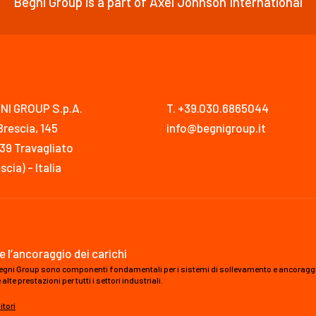
Begni Group is a part of Axel Johnson International
NI GROUP S.p.A.
T. +39.030.6865044
Brescia, 145
info@begnigroup.it
39 Travagliato
scia) - Italia
e l’ancoraggio dei carichi
a Begni Group sono componenti fondamentali per i sistemi di sollevamento e ancoraggio d
te prestazioni per tutti i settori industriali.
itori