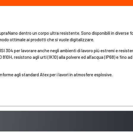
SupraNano dentro un corpo ultra resistente. Sono disponibili in diverse f
n modo ottimale ai prodotti che si vuole digitalizzare.
 AISI 304 per lavorare anche negli ambienti di lavoro più estremi e resiste
10H, resistono agli urti (IK10) alla polvere ed all’acqua (IP68) e fino ad
onforme agli standard Atex per i lavori in atmosfere esplosive.