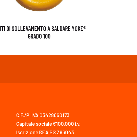
TI DI SOLLEVAMENTO A SALDARE YOKE®
GRADO 100
C.F./P. IVA 03428660173
Capitale sociale €100.000 i.v.
Iscrizione REA BS 396043