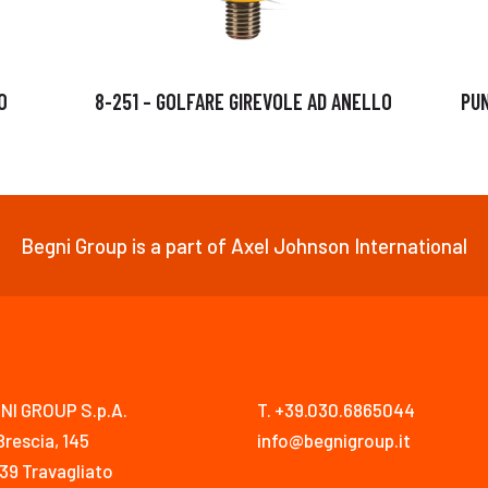
O
8-251 – GOLFARE GIREVOLE AD ANELLO
PUN
Begni Group is a part of Axel Johnson International
NI GROUP S.p.A.
T. +39.030.6865044
Brescia, 145
info@begnigroup.it
39 Travagliato