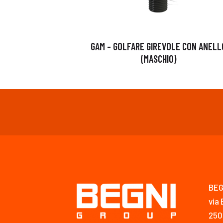
GAM – GOLFARE GIREVOLE CON ANELL
(MASCHIO)
BEG
via 
250