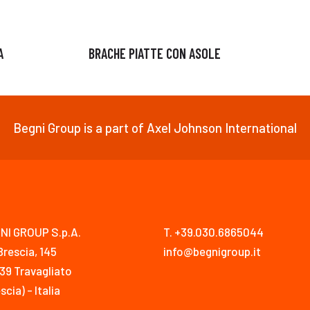
A
BRACHE PIATTE CON ASOLE
Begni Group is a part of Axel Johnson International
NI GROUP S.p.A.
T. +39.030.6865044
Brescia, 145
info@begnigroup.it
39 Travagliato
scia) - Italia