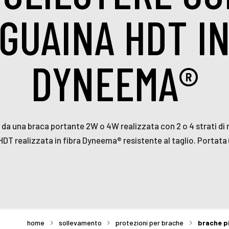
GUAINA HDT I
DYNEEMA®
una braca portante 2W o 4W realizzata con 2 o 4 strati di nas
HDT realizzata in fibra Dyneema® resistente al taglio. Portata (
home
sollevamento
protezioni per brache
brache p