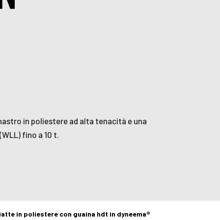
N
tro in poliestere ad alta tenacità e una
WLL) fino a 10 t.
iatte in poliestere con guaina hdt in dyneema®