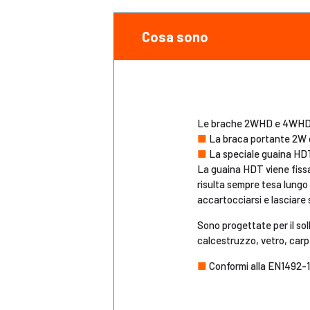
Cosa sono
Le brache 2WHD e 4WHD d
■
La braca portante 2W o 
■
La speciale guaina HDT 
La guaina HDT viene fissa
risulta sempre tesa lungo 
accartocciarsi e lasciare 
Sono progettate per il soll
calcestruzzo, vetro, carp
■
Conformi alla EN1492-1