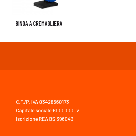
BINDA A CREMAGLIERA
C.F./P. IVA 03428660173
Capitale sociale €100.000 i.v.
Iscrizione REA BS 396043