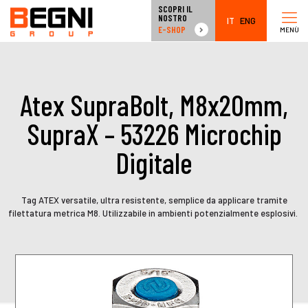
SCOPRI IL
NOSTRO
IT
ENG
E-SHOP
MENÙ
Atex SupraBolt, M8x20mm,
SupraX – 53226 Microchip
Digitale
Tag ATEX versatile, ultra resistente, semplice da applicare tramite
filettatura metrica M8. Utilizzabile in ambienti potenzialmente esplosivi.