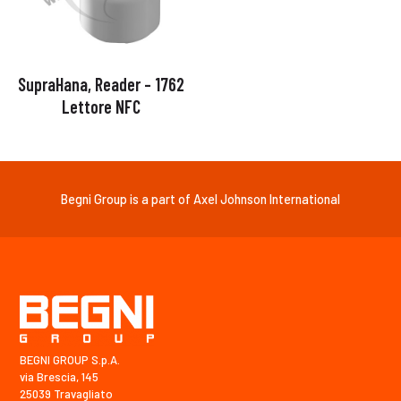
SupraHana, Reader – 1762
Lettore NFC
Begni Group is a part of Axel Johnson International
BEGNI GROUP S.p.A.
via Brescia, 145
25039 Travagliato