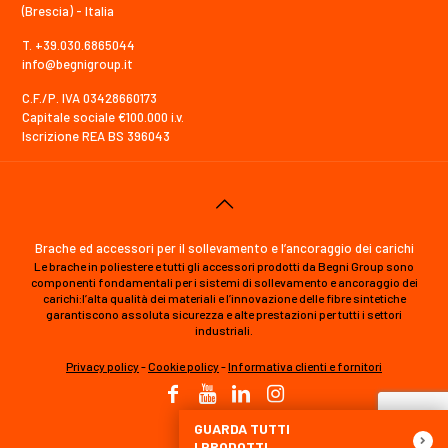
(Brescia) - Italia
T. +39.030.6865044
info@begnigroup.it
C.F./P. IVA 03428660173
Capitale sociale €100.000 i.v.
Iscrizione REA BS 396043
Brache ed accessori per il sollevamento e l’ancoraggio dei carichi
Le brache in poliestere e tutti gli accessori prodotti da Begni Group sono
componenti fondamentali per i sistemi di sollevamento e ancoraggio dei
carichi:l’alta qualità dei materiali e l’innovazione delle fibre sintetiche
garantiscono assoluta sicurezza e alte prestazioni per tutti i settori
industriali.
Privacy policy
-
Cookie policy
-
Informativa clienti e fornitori
GUARDA TUTTI
I PRODOTTI