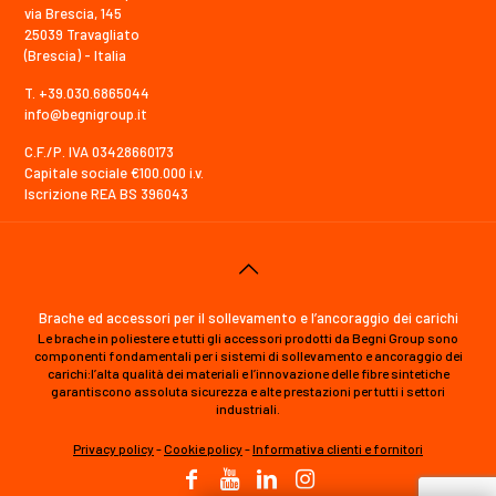
via Brescia, 145
25039 Travagliato
(Brescia) - Italia
T. +39.030.6865044
info@begnigroup.it
C.F./P. IVA 03428660173
Capitale sociale €100.000 i.v.
Iscrizione REA BS 396043
Brache ed accessori per il sollevamento e l’ancoraggio dei carichi
Le brache in poliestere e tutti gli accessori prodotti da Begni Group sono
componenti fondamentali per i sistemi di sollevamento e ancoraggio dei
carichi:l’alta qualità dei materiali e l’innovazione delle fibre sintetiche
garantiscono assoluta sicurezza e alte prestazioni per tutti i settori
industriali.
Privacy policy
-
Cookie policy
-
Informativa clienti e fornitori