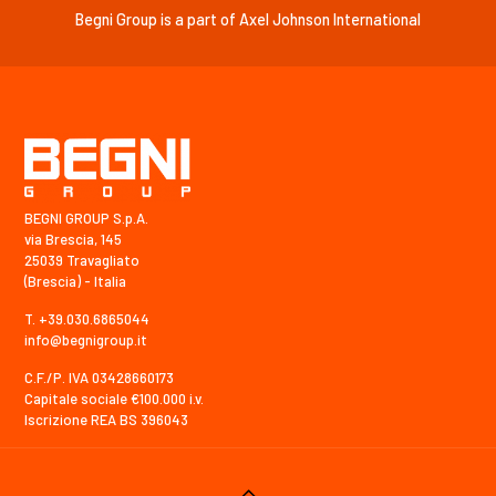
Begni Group is a part of Axel Johnson International
BEGNI GROUP S.p.A.
via Brescia, 145
25039 Travagliato
(Brescia) - Italia
T. +39.030.6865044
info@begnigroup.it
C.F./P. IVA 03428660173
Capitale sociale €100.000 i.v.
Iscrizione REA BS 396043