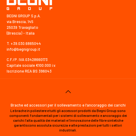
BEGNI GROUP S.p.A.
via Brescia, 145
25039 Travagliato
(Brescia) - Italia
T. +39.030.6865044
info@begnigroup.it
C.F./P. IVA 03428660173
Capitale sociale €100.000 i.v.
Iscrizione REA BS 396043
Brache ed accessori per il sollevamento e l’ancoraggio dei carichi
Le brache in poliestere e tutti gli accessori prodotti da Begni Group sono
componenti fondamentali per i sistemi di sollevamento e ancoraggio dei
carichi:l’alta qualità dei materiali e l’innovazione delle fibre sintetiche
garantiscono assoluta sicurezza e alte prestazioni per tutti i settori
industriali.