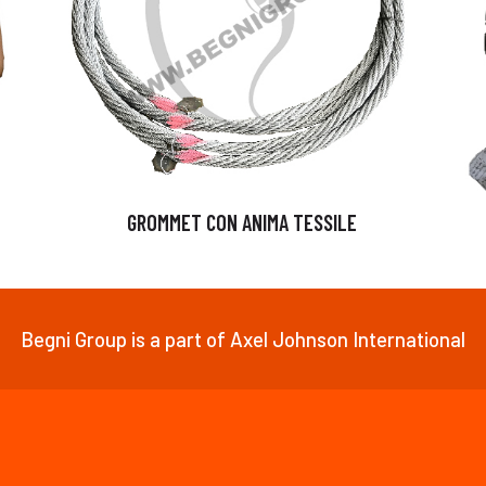
GROMMET CON ANIMA TESSILE
Begni Group is a part of Axel Johnson International