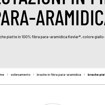
PARA-ARAMIDIC
che piatte in 100% fibra para-aramidica Kevlar®, colore giallo 
ome
sollevamento
brache in fibra para-aramidica
brache piat