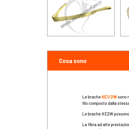
Cosa sono
Le brache
KE1/2W
sono r
filo composto dalla stessa
Le brache KE2W possono e
La fibra ad alte prestazio