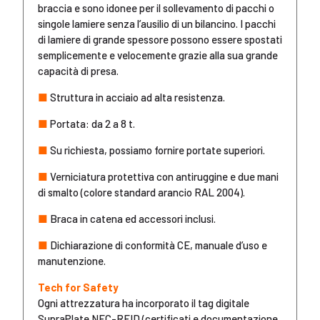
braccia e sono idonee per il sollevamento di pacchi o
singole lamiere senza l’ausilio di un bilancino. I pacchi
di lamiere di grande spessore possono essere spostati
semplicemente e velocemente grazie alla sua grande
capacità di presa.
■
Struttura in acciaio ad alta resistenza.
■
Portata: da 2 a 8 t.
■
Su richiesta, possiamo fornire portate superiori.
■
Verniciatura protettiva con antiruggine e due mani
di smalto (colore standard arancio RAL 2004).
■
Braca in catena ed accessori inclusi.
■
Dichiarazione di conformità CE, manuale d’uso e
manutenzione.
Tech for Safety
Ogni attrezzatura ha incorporato il tag digitale
SupraPlate NFC-RFID (certificati e documentazione