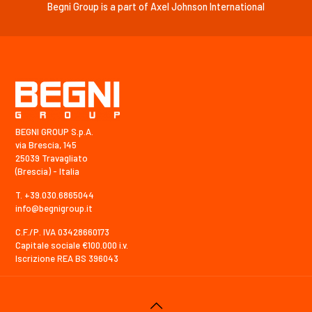
Begni Group is a part of Axel Johnson International
BEGNI GROUP S.p.A.
via Brescia, 145
25039 Travagliato
(Brescia) - Italia
T. +39.030.6865044
info@begnigroup.it
C.F./P. IVA 03428660173
Capitale sociale €100.000 i.v.
Iscrizione REA BS 396043