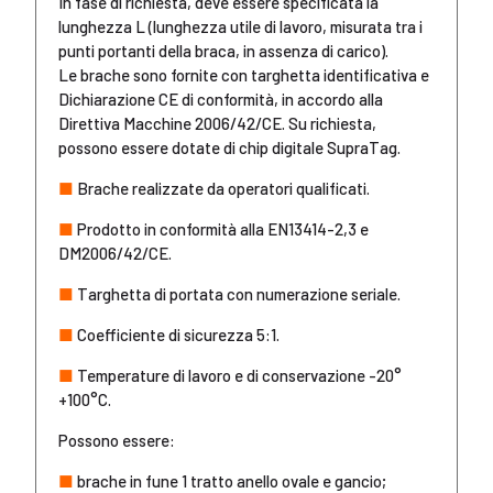
In fase di richiesta, deve essere specificata la
lunghezza L (lunghezza utile di lavoro, misurata tra i
punti portanti della braca, in assenza di carico).
Le brache sono fornite con targhetta identificativa e
Dichiarazione CE di conformità, in accordo alla
Direttiva Macchine 2006/42/CE. Su richiesta,
possono essere dotate di chip digitale SupraTag.
■
Brache realizzate da operatori qualificati.
■
Prodotto in conformità alla EN13414-2,3 e
DM2006/42/CE.
■
Targhetta di portata con numerazione seriale.
■
Coefficiente di sicurezza 5:1.
■
Temperature di lavoro e di conservazione -20°
+100°C.
Possono essere:
■
brache in fune 1 tratto anello ovale e gancio;