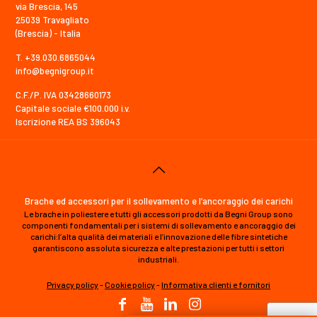
via Brescia, 145
25039 Travagliato
(Brescia) - Italia
T. +39.030.6865044
info@begnigroup.it
C.F./P. IVA 03428660173
Capitale sociale €100.000 i.v.
Iscrizione REA BS 396043
Brache ed accessori per il sollevamento e l’ancoraggio dei carichi
Le brache in poliestere e tutti gli accessori prodotti da Begni Group sono
componenti fondamentali per i sistemi di sollevamento e ancoraggio dei
carichi:l’alta qualità dei materiali e l’innovazione delle fibre sintetiche
garantiscono assoluta sicurezza e alte prestazioni per tutti i settori
industriali.
Privacy policy
-
Cookie policy
-
Informativa clienti e fornitori