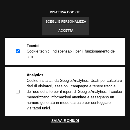
info@begnigroup.it
DISATTIVA COOKIE
C.F./P. IVA 03428660173
Capitale sociale €100.000 i.v.
SCEGLI E PERSONALIZZA
Iscrizione REA BS 396043
ACCETTA
Tecnici
Cookie tecnici indispensabili per il funzionamento del
sito
Brache ed accessori per il sollevamento e l’ancoraggio dei carichi
Le brache in poliestere e tutti gli accessori prodotti da Begni Group sono
componenti fondamentali per i sistemi di sollevamento e ancoraggio dei
carichi:l’alta qualità dei materiali e l’innovazione delle fibre sintetiche
Analytics
garantiscono assoluta sicurezza e alte prestazioni per tutti i settori
Cookie installati da Google Analytics. Usati per calcolare
industriali.
dati di visitatori, sessioni, campagne e tenere traccia
dell'uso del sito per il report di Google Analytics. I cookie
Privacy policy
-
Cookie policy
-
Informativa clienti e fornitori
memorizzano informazioni anonime e assegnano un
numero generato in modo casuale per conteggiare i
visitatori unici.
GUARDA TUTTI
SALVA E CHIUDI
I PRODOTTI
Cookie Policy