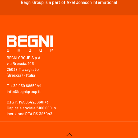
Begni Group is a part of Axel Johnson International
BEGNI GROUP S.p.A.
via Brescia, 145
25039 Travagliato
(Brescia) - Italia
T. +39.030.6865044
info@begnigroup.it
C.F./P. IVA 03428660173
Capitale sociale €100.000 i.v.
Iscrizione REA BS 396043