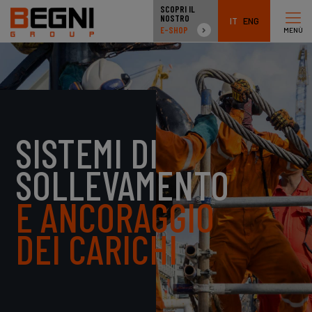
SCOPRI IL
NOSTRO
IT
ENG
E-SHOP
MENÙ
SISTEMI DI
SOLLEVAMENTO
E ANCORAGGIO
DEI CARICHI