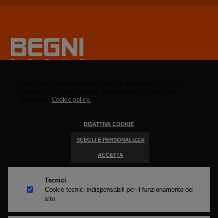
BEGNI GROUP S.p.A.
via Brescia, 145
Per offrirti il miglior servizio possibile questo sito utilizza i
cookies. Per ulteriori dettagli per disattivare i cookie non
25039 Travagliato
obbligatori
Cookie policy.
(Brescia) - Italia
T. +39.030.6865044
DISATTIVA COOKIE
info@begnigroup.it
SCEGLI E PERSONALIZZA
C.F./P. IVA 03428660173
Capitale sociale €100.000 i.v.
ACCETTA
Iscrizione REA BS 396043
Tecnici
Cookie tecnici indispensabili per il funzionamento del
sito
Brache ed accessori per il sollevamento e l’ancoraggio dei carichi