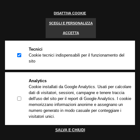
info@begnigroup.it
DISATTIVA COOKIE
C.F./P. IVA 03428660173
Capitale sociale €100.000 i.v.
SCEGLI E PERSONALIZZA
Iscrizione REA BS 396043
ACCETTA
Tecnici
Cookie tecnici indispensabili per il funzionamento del
sito
Brache ed accessori per il sollevamento e l’ancoraggio dei carichi
Le brache in poliestere e tutti gli accessori prodotti da Begni Group sono
componenti fondamentali per i sistemi di sollevamento e ancoraggio dei
carichi:l’alta qualità dei materiali e l’innovazione delle fibre sintetiche
Analytics
garantiscono assoluta sicurezza e alte prestazioni per tutti i settori
Cookie installati da Google Analytics. Usati per calcolare
industriali.
dati di visitatori, sessioni, campagne e tenere traccia
dell'uso del sito per il report di Google Analytics. I cookie
Privacy policy
-
Cookie policy
-
Informativa clienti e fornitori
memorizzano informazioni anonime e assegnano un
numero generato in modo casuale per conteggiare i
visitatori unici.
GUARDA TUTTI
SALVA E CHIUDI
I PRODOTTI
Cookie Policy