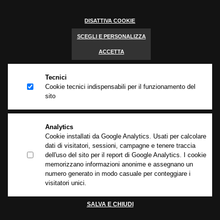
info@begnigroup.it
DISATTIVA COOKIE
C.F./P. IVA 03428660173
Capitale sociale €100.000 i.v.
SCEGLI E PERSONALIZZA
Iscrizione REA BS 396043
ACCETTA
Tecnici
Cookie tecnici indispensabili per il funzionamento del
sito
Brache ed accessori per il sollevamento e l’ancoraggio dei carichi
Le brache in poliestere e tutti gli accessori prodotti da Begni Group sono
componenti fondamentali per i sistemi di sollevamento e ancoraggio dei
carichi:l’alta qualità dei materiali e l’innovazione delle fibre sintetiche
Analytics
garantiscono assoluta sicurezza e alte prestazioni per tutti i settori
Cookie installati da Google Analytics. Usati per calcolare
industriali.
dati di visitatori, sessioni, campagne e tenere traccia
dell'uso del sito per il report di Google Analytics. I cookie
Privacy policy
-
Cookie policy
-
Informativa clienti e fornitori
memorizzano informazioni anonime e assegnano un
numero generato in modo casuale per conteggiare i
visitatori unici.
GUARDA TUTTI
SALVA E CHIUDI
I PRODOTTI
Cookie Policy