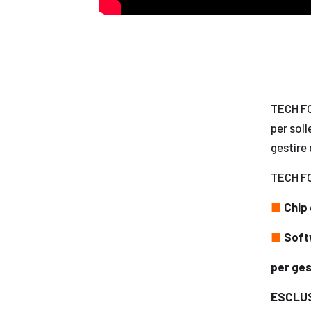
TECH FO
per soll
gestire
TECH FO
■
Chip 
■
Soft
per ges
ESCLUS