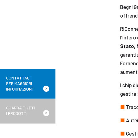
Begni Gr
offrend
RiConne
l’intero
Stato, 
garantis
Fornendo
aumentar
CONTATTACI
PER MAGGIORI
I chip d
INFORMAZIONI
gestire:
■
Tracci
GUARDA TUTTI
I PRODOTTI
■
Auten
■
Gesti