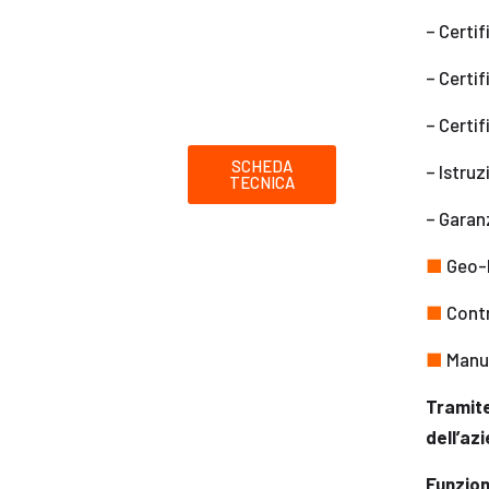
– Certif
– Certif
– Certif
SCHEDA
– Istruz
TECNICA
– Garan
■
Geo-l
■
Contr
■
Manut
Tramite
dell’az
Funzion