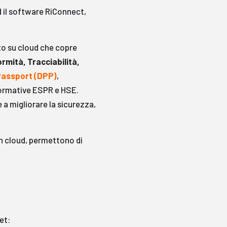
 ed il software RiConnect,
to su cloud che copre
mità, Tracciabilità,
Passport (DPP)
,
 normative ESPR e HSE.
 a migliorare la sicurezza,
in cloud, permettono di
et: