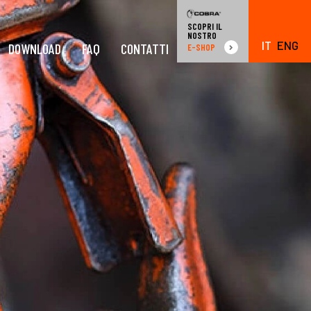
SCOPRI IL
NOSTRO
IT
ENG
DOWNLOAD
FAQ
CONTATTI
E-SHOP