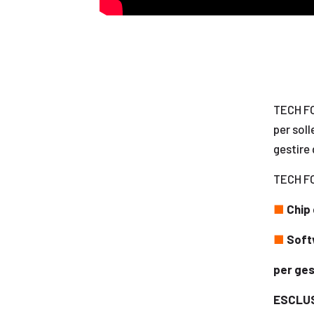
TECH FO
per soll
gestire
TECH FO
■
Chip 
■
Soft
per ges
ESCLUS