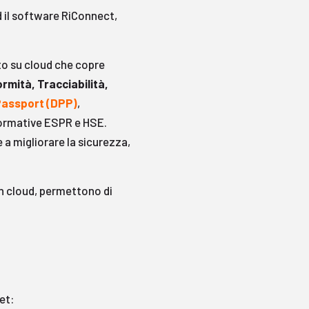
 ed il software RiConnect,
to su cloud che copre
mità, Tracciabilità,
Passport (DPP)
,
 normative ESPR e HSE.
 a migliorare la sicurezza,
in cloud, permettono di
et: