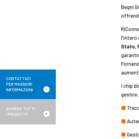
Begni Gr
offrend
RiConne
l’intero
Stato, 
garantis
Fornendo
aumentar
CONTATTACI
PER MAGGIORI
I chip d
INFORMAZIONI
gestire:
■
Tracci
GUARDA TUTTI
I PRODOTTI
■
Auten
■
Gesti