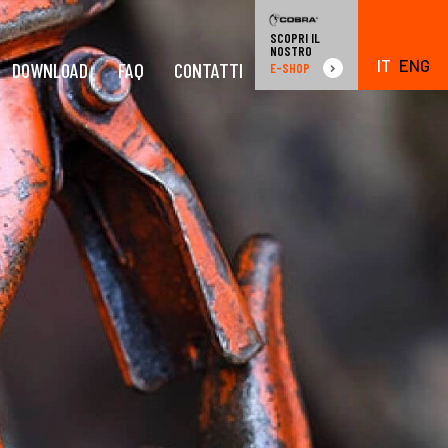
SCOPRI IL
NOSTRO
IT
ENG
DOWNLOAD
FAQ
CONTATTI
E-SHOP