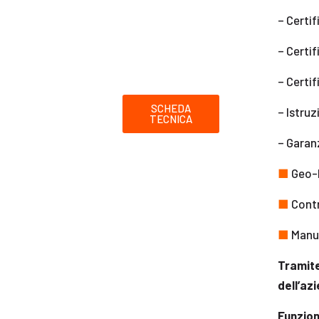
– Certif
– Certif
– Certif
SCHEDA
– Istruz
TECNICA
– Garan
■
Geo-l
■
Contr
■
Manut
Tramite
dell’az
Funzion